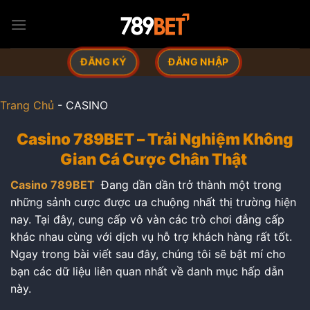
Bỏ
qua
nội
dung
ĐĂNG KÝ
ĐĂNG NHẬP
Trang Chủ
-
CASINO
Casino 789BET – Trải Nghiệm Không
Gian Cá Cược Chân Thật
Casino 789BET
Đang dần dần trở thành một trong
những sảnh cược được ưa chuộng nhất thị trường hiện
nay. Tại đây, cung cấp vô vàn các trò chơi đẳng cấp
khác nhau cùng với dịch vụ hỗ trợ khách hàng rất tốt.
Ngay trong bài viết sau đây, chúng tôi sẽ bật mí cho
bạn các dữ liệu liên quan nhất về danh mục hấp dẫn
này.