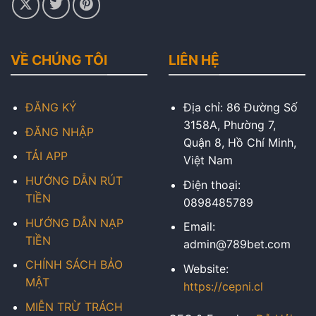
VỀ CHÚNG TÔI
LIÊN HỆ
ĐĂNG KÝ
Địa chỉ: 86 Đường Số
3158A, Phường 7,
ĐĂNG NHẬP
Quận 8, Hồ Chí Minh,
TẢI APP
Việt Nam
HƯỚNG DẪN RÚT
Điện thoại:
TIỀN
0898485789
HƯỚNG DẪN NẠP
Email:
TIỀN
admin@789bet.com
CHÍNH SÁCH BẢO
Website:
MẬT
https://cepni.cl
MIỄN TRỪ TRÁCH