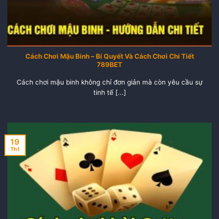
Cách Chơi Mậu Binh – Bí Quyết Và Cách Chơi Chi Tiết
789BET
Cách chơi mậu binh không chỉ đơn giản mà còn yêu cầu sự
tinh tế [...]
19
Th1