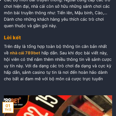
chơi hiện đại, nhà cái còn sở hữu những sảnh chơi các
môn bài truyền thông như: Tiến lên, Mậu binh, Cào,…
Dành cho những khách hàng yêu thích các trò chơi
quen thuộc và gần gũi này.
Lời kết
Trên đây là tổng hợp toàn bộ thông tin căn bản nhất
về
nhà cái 789bet
hấp dẫn. Sau khi đọc bài viết này,
hội viên có thể nắm thêm nhiều thông tin về sảnh cược
uy tín này. Với đa dạng các trò chơi đa dạng và cực kỳ
hấp dẫn, sảnh casino tự tin là nơi đến hoàn hảo dành
cho bất ai đam mê với bộ môn cá cược trực tuyến
01
Th12