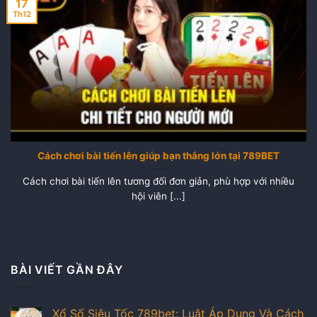
17
Th12
Cách chơi bài tiến lên giúp bạn thắng lớn tại 789BET
Cách chơi bài tiến lên tương đối đơn giản, phù hợp với nhiều
hội viên [...]
BÀI VIẾT GẦN ĐÂY
Xổ Số Siêu Tốc 789bet: Luật Áp Dụng Và Cách