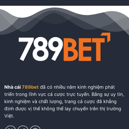
789BET
Thuật
Thu
Thắng
Hút
Lớn
Với
Nhiều
Bí
Quyết
Hay
Năm
2025
Nhà cái
789bet
đã có nhiều năm kinh nghiệm phát
triển trong lĩnh vực cá cược trực tuyến. Bằng sự uy tín,
kinh nghiệm và chất lượng, trang cá cược đã khẳng
định được vị thế không thể lay chuyển trên thị trường
Việt.