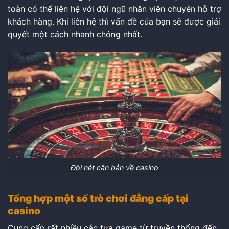
toàn có thể liên hệ với đội ngũ nhân viên chuyên hỗ trợ
khách hàng. Khi liên hệ thì vấn đề của bạn sẽ được giải
quyết một cách nhanh chóng nhất.
Đôi nét căn bản về casino
Tổng hợp một số trò chơi đẳng cấp tại
casino
Cung cấp rất nhiều các tựa game từ truyền thống đến