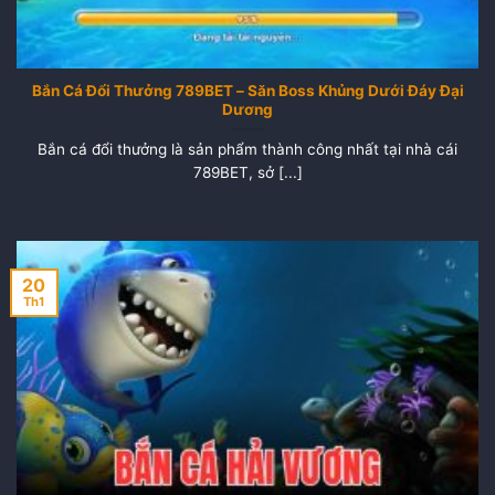
Bắn Cá Đổi Thưởng 789BET – Săn Boss Khủng Dưới Đáy Đại
Dương
Bắn cá đổi thưởng là sản phẩm thành công nhất tại nhà cái
789BET, sở [...]
20
Th1