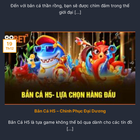
Đến với bắn cá thần rồng, bạn sẽ được chìm đắm trong thế
giới đại [...]
19
Th12
Bắn Cá H5 – Chinh Phục Đại Dương
Bắn Cá H5 là tựa game không thể bỏ qua dành cho các tín đồ
[...]