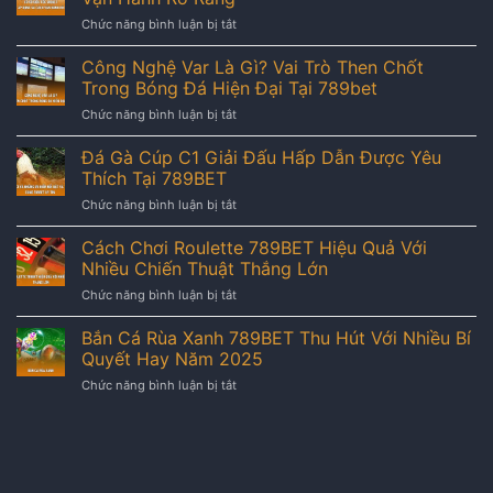
ở
Chức năng bình luận bị tắt
Xổ
Số
Công Nghệ Var Là Gì? Vai Trò Then Chốt
Siêu
Trong Bóng Đá Hiện Đại Tại 789bet
Tốc
ở
Chức năng bình luận bị tắt
789bet:
Công
Luật
Nghệ
Đá Gà Cúp C1 Giải Đấu Hấp Dẫn Được Yêu
Áp
Var
Dụng
Thích Tại 789BET
Là
Và
ở
Chức năng bình luận bị tắt
Gì?
Cách
Đá
Vai
Vận
Gà
Cách Chơi Roulette 789BET Hiệu Quả Với
Trò
Hành
Cúp
Then
Nhiều Chiến Thuật Thắng Lớn
Rõ
C1
Chốt
Ràng
ở
Chức năng bình luận bị tắt
Giải
Trong
Cách
Đấu
Bóng
Chơi
Bắn Cá Rùa Xanh 789BET Thu Hút Với Nhiều Bí
Hấp
Đá
Roulette
Dẫn
Quyết Hay Năm 2025
Hiện
789BET
Được
Đại
ở
Chức năng bình luận bị tắt
Hiệu
Yêu
Tại
Bắn
Quả
Thích
789bet
Cá
Với
Tại
Rùa
Nhiều
789BET
Xanh
Chiến
789BET
Thuật