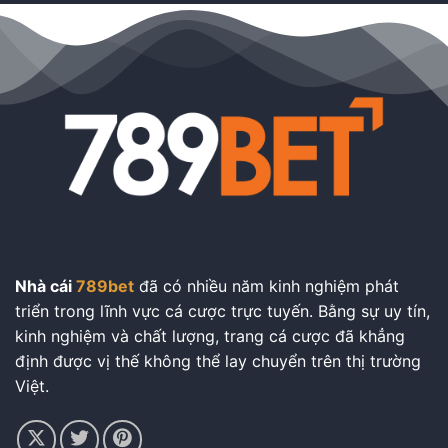
Thu
Thắng
Hút
Lớn
Với
Nhiều
Bí
Quyết
Hay
Năm
2025
Nhà cái
789bet
đã có nhiều năm kinh nghiệm phát
triển trong lĩnh vực cá cược trực tuyến. Bằng sự uy tín,
kinh nghiệm và chất lượng, trang cá cược đã khẳng
định được vị thế không thể lay chuyển trên thị trường
Việt.