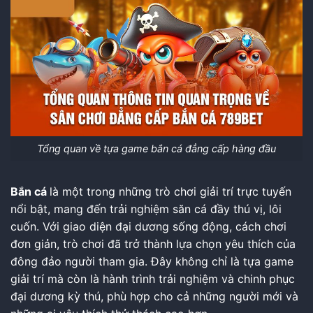
Tổng quan về tựa game bắn cá đẳng cấp hàng đầu
Bắn cá
là một trong những trò chơi giải trí trực tuyến
nổi bật, mang đến trải nghiệm săn cá đầy thú vị, lôi
cuốn. Với giao diện đại dương sống động, cách chơi
đơn giản, trò chơi đã trở thành lựa chọn yêu thích của
đông đảo người tham gia. Đây không chỉ là tựa game
giải trí mà còn là hành trình trải nghiệm và chinh phục
đại dương kỳ thú, phù hợp cho cả những người mới và